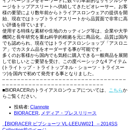
イノベーションをキーワードに数々の革新的なサイクルジャ
ージをトップアスリートへ供給してきたビオレーサー。お客
様の要望により数年前からトライアスロンウェアの提供を開
始、現在ではトップトライアスリートから品質面で非常に高
い評価を得ています。
使用する特殊な素材や生地のカッティング等は、企業や大学
機関と長年研究を重ね科学的根拠を元に商品化。品質は国内
でも認められ、現在ではトライアスロンショップ「アスロニ
ア」でカスタム品をオーダーする事が可能です。
多くのお客様から国内でも気軽に購入できる一般商品を展開
して欲しいとご要望を受け、この度ベーシックな4 アイテム
(トライトップ・トライトップネル・ショーツ・トライスー
ツ)を国内で初めて発売する事となりました。
– – – – – – – – – – – – – – – – – – – – – – – – – – – – – – – – –
– – – – – – – – – – – – – – – – – – – – – – – – – – –
■BIORACERのトライアスロンウェアについては、
こちら
か
らご覧ください。
投稿者:
Clannote
BIORACER
,
メディア・プレスリリース
【BIORACER ビブショーツ VL-LEEUW02】 – 2014SS
Collection
前のページ