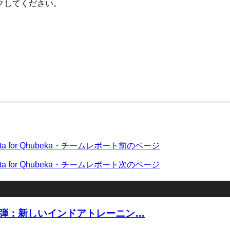
クしてください。
a for Qhubeka・チームレポート
前のページ
a for Qhubeka・チームレポート
次のページ
10弾：新しいインドアトレーニン…