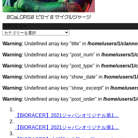
カテゴリー
カ
テ
Warning
: Undefined array key "title" in
/home/users/1/clanno
ゴ
リ
Warning
: Undefined array key "post_num" in
/home/users/1/
ー
Warning
: Undefined array key "post_type" in
/home/users/1/
Warning
: Undefined array key "show_date" in
/home/users/1
Warning
: Undefined array key "show_excerpt" in
/home/users
Warning
: Undefined array key "post_order" in
/home/users/1
【BIORACER】2021ジャパンオリジナル第1…
【BIORACER】2021ジャパンオリジナル第1…