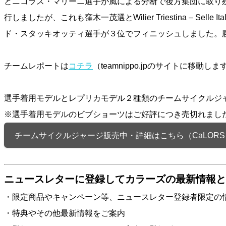
とニコラス・マリーニ選手が風による分断で後方集団に取り
行しましたが、これも窪木一茂選とWilier Triestina –
ド・スタッキオッティ選手が３位でフィニッシュしました。
チームレポートは
コチラ
（teamnippo.jpのサイトに移動しま
選手着用モデルとレプリカモデル２種類のチームサイクルジ
※選手着用モデルのビブショーツはご好評につき売切れまし
チームサイクルジャージ販売中・詳細はこちら（CaLORS 
ニュースレターに登録してカラーズの最新情報と
・限定商品やキャンペーン等、ニュースレター登録者限定の
・特典やその他最新情報をご案内