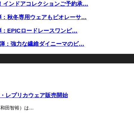
取り！インドアコレクションご予約承…
第8弾：秋冬専用ウェアもビオレーサ…
7弾：EPICロードレースワンピ…
11弾：強力な繊維ダイニーマのビ…
ズン・レプリカウェア販売開始
：和田智裕）は…