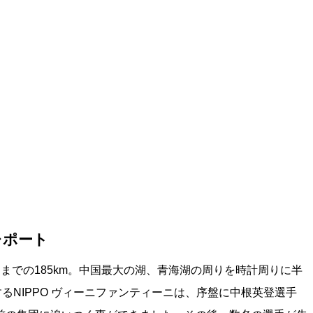
レポート
ha）までの185km。中国最大の湖、青海湖の周りを時計周りに半
るNIPPO ヴィーニファンティーニは、序盤に中根英登選手