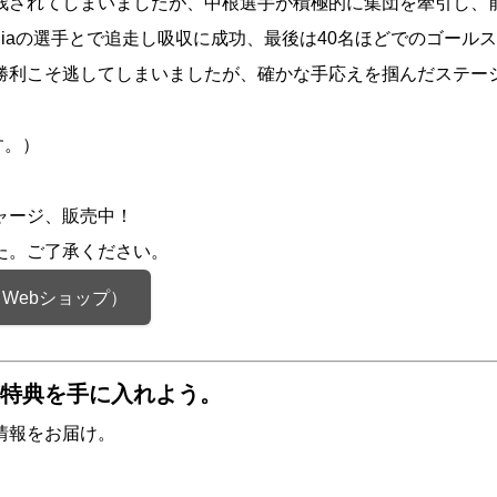
残されてしまいましたが、中根選手が積極的に集団を牽引し、
 Selle Italiaの選手とで追走し吸収に成功、最後は40名ほ
勝利こそ逃してしまいましたが、確かな手応えを掴んだステー
す。）
ャージ、販売中！
た。ご了承ください。
Webショップ）
特典を手に入れよう。
情報をお届け。