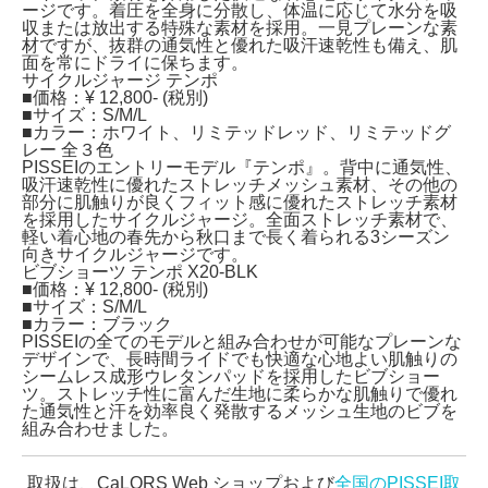
ージです。着圧を全身に分散し、体温に応じて水分を吸
収または放出する特殊な素材を採用。一見プレーンな素
材ですが、抜群の通気性と優れた吸汗速乾性も備え、肌
面を常にドライに保ちます。
サイクルジャージ テンポ
■価格：¥ 12,800- (税別)
■サイズ：S/M/L
■カラー：ホワイト、リミテッドレッド、リミテッドグ
レー 全３色
PISSEIのエントリーモデル『テンポ』。背中に通気性、
吸汗速乾性に優れたストレッチメッシュ素材、その他の
部分に肌触りが良くフィット感に優れたストレッチ素材
を採用したサイクルジャージ。全面ストレッチ素材で、
軽い着心地の春先から秋口まで長く着られる3シーズン
向きサイクルジャージです。
ビブショーツ テンポ X20-BLK
■価格：¥ 12,800- (税別)
■サイズ：S/M/L
■カラー：ブラック
PISSEIの全てのモデルと組み合わせが可能なプレーンな
デザインで、長時間ライドでも快適な心地よい肌触りの
シームレス成形ウレタンパッドを採用したビブショー
ツ。ストレッチ性に富んだ生地に柔らかな肌触りで優れ
た通気性と汗を効率良く発散するメッシュ生地のビブを
組み合わせました。
取扱は、CaLORS Web ショップおよび
全国のPISSEI取