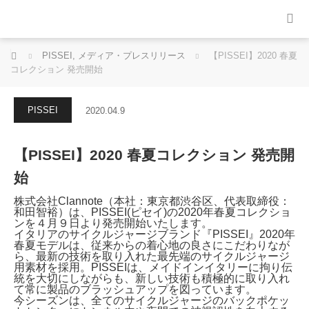
ホーム
PISSEI
,
メディア・プレスリリース
【PISSEI】2020 春夏
コレクション 発売開始
PISSEI
2020.04.9
【PISSEI】2020 春夏コレクション 発売開
始
株式会社Clannote（本社：東京都渋谷区、代表取締役：
和田智裕）は、PISSEI(ピセイ)の2020年春夏コレクショ
ンを４月９日より発売開始いたします。
イタリアのサイクルジャージブランド『PISSEI』2020年
春夏モデルは、従来からの着心地の良さにこだわりなが
ら、最新の技術を取り入れた最先端のサイクルジャージ
用素材を採用。PISSEIは、メイドインイタリーに拘り伝
統を大切にしながらも、新しい技術も積極的に取り入れ
て常に製品のブラッシュアップを図っています。
今シーズンは、全てのサイクルジャージのバックポケッ