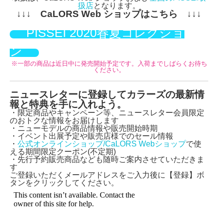
扱店
となります。
↓↓↓ CaLORS Web ショップはこちら ↓↓↓
PISSEI 2020春夏コレクショ
ン
※一部の商品は近日中に発売開始予定です。入荷までしばらくお待ち
ください。
ニュースレターに登録してカラーズの最新情
報と特典を手に入れよう。
・限定商品やキャンペーン等、ニュースレター会員限定
のおトクな情報をお届けします
・ニューモデルの商品情報や販売開始時期
・イベント出展予定や販売店様でのセール情報
・
公式オンラインショップ/CaLORS Webショップ
で使
える期間限定クーポン(不定期)
・先行予約販売商品なども随時ご案内させていただきま
す
ご登録いただくメールアドレスをご入力後に【登録】ボ
タンをクリックしてください。