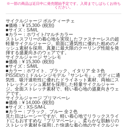
※一部の商品は近日中に発売開始予定です。入荷までしばらくお待ち
ください。
サイクルジャージ ボルティーチェ
■価格：¥ 15,300- (税別)
■サイズ：S/M/L
■カラー：ホワイト/マルチカラー
ストレスフリーの着心地を実現したファスナーレスの超
軽量サイクルジャージ。前面に通気性に優れた粗めのメ
ッシュ素材を採用、真夏に最大限のクーリング性能を発
揮する盛夏向きのウェアです。
サイクルジャージ サンレモ
■価格：¥ 15,300- (税別)
■サイズ：S/M/L
■カラー：ホワイト、ブラック、イタリア 全３色
PISSEIのミドルレンジモデル『サンレモ』。ボディに通
気性、吸汗速乾性に優れたドライネット素材、両袖にス
トレッチメッシュ素材を採用した軽量サイクルジャー
ジ。全面ストレッチ素材で、軽い着心地の盛夏向きウェ
アです。
サイクルジャージ プリマペーレ
■価格：¥ 14,000- (税別)
■サイズ：XS-S/M-L
■カラー：ブラック、ブルー 全２色
見た目はレーシーですが、軽い着心地でリラックスライ
ドにもおすすめな『プリマペーレ』。柔らかな肌触りの
ストレッチ素材を採用した快適な着心地のサイクルジャ