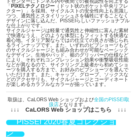
トセンターにトンネル内や夜間での被視認性を向上する
「
PIXELテクノロジー
（ドット状のポケット中央リフレ
クター）」を採用。サイクルストの安全性向上も意識し
つつ、通気性とスタイリッシュさを犠牲にすることなく
デザインに落し込んだ、PISSEIらしいファッショナブル
な仕上がりです。
サイクルジャージは軽量で通気性と伸縮性に富んだ素材
で快適なうえ、どのような体型にもフィットする快適な
着心地。イタリア製ならではの仕立ての良さが感じられ
るラインナップです。また、いずれのビブショーツもど
のサイクルジャージとも組み合わせが可能なベーシック
なデザイン。生地やパッド、裾のグリッパーの仕様など
により、それぞれコンプレッション効果や衝撃吸収性能
などが異なるので、サイクリング上級者から初めてショ
ーツを購入する方まで、お好みのビブショーツを選んで
いただけます。また、キャップ、グローブ、ソックスな
どのアクセサリも、サイクルジャージとコーディネート
が楽しめるカラフルなカラーが揃っています。
取扱は、CaLORS Web ショップおよび
全国のPISSEI取
扱店
となります。
↓↓↓ CaLORS Web ショップはこちら ↓↓↓
PISSEI 2020春夏コレクショ
ン