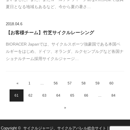
夏日となる地域もあるなど、今から夏の暑さ…
2018.04.6
【お客様チーム】竹芝サイクルレーシング
BIORACER Japanでは、サイクルスポーツ強豪国である本国ベ
ルギーをはじめ、ドイツ、オランダ、ルクセンブルグなど各国ナ
ショナルチーム採用サイクルジャージ…
«
1
…
56
57
58
59
60
61
62
63
64
65
66
…
84
»
Copyright ©
サイクルジャージ、サイクルアパレル総合サイト | CaLORS
All