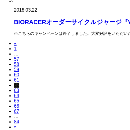
2018.03.22
BIORACERオーダーサイクルジャージ『
※こちらのキャンペーンは終了しました。大変好評をいただいた
«
1
…
57
58
59
60
61
62
63
64
65
66
67
…
84
»