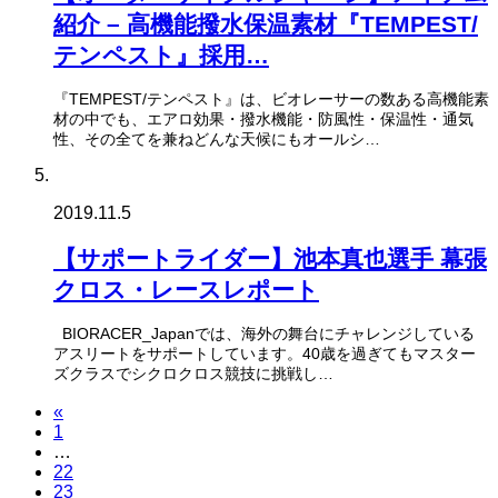
紹介 – 高機能撥水保温素材『TEMPEST/
テンペスト』採用…
『TEMPEST/テンペスト』は、ビオレーサーの数ある高機能素
材の中でも、エアロ効果・撥水機能・防風性・保温性・通気
性、その全てを兼ねどんな天候にもオールシ…
2019.11.5
【サポートライダー】池本真也選手 幕張
クロス・レースレポート
BIORACER_Japanでは、海外の舞台にチャレンジしている
アスリートをサポートしています。40歳を過ぎてもマスター
ズクラスでシクロクロス競技に挑戦し…
«
1
…
22
23