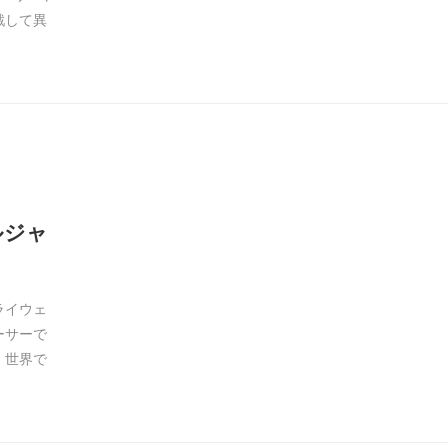
戦して異
ルジャ
ライウェ
ーサーで
、世界で