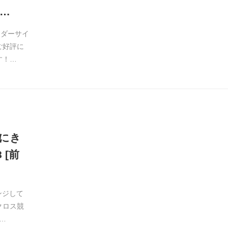
…
ーダーサイ
ご好評に
す！…
にき
 [前
ンジして
クロス競
…