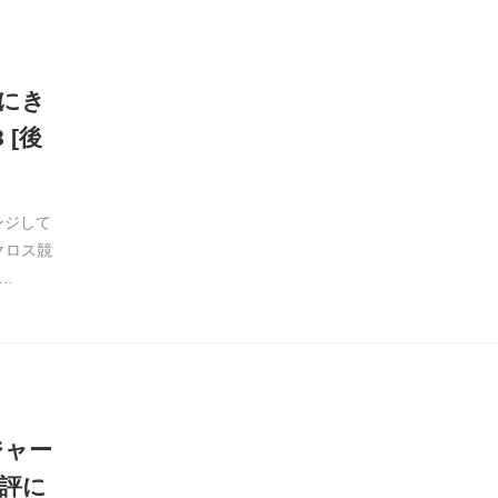
にき
 [後
ンジして
クロス競
…
ジャー
評に