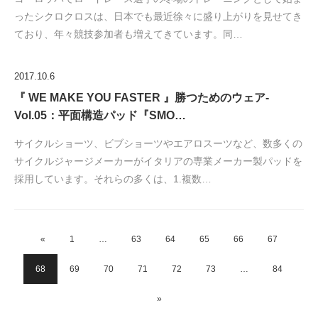
ったシクロクロスは、日本でも最近徐々に盛り上がりを見せてき
ており、年々競技参加者も増えてきています。同…
2017.10.6
『 WE MAKE YOU FASTER 』勝つためのウェア-
Vol.05：平面構造パッド『SMO…
サイクルショーツ、ビブショーツやエアロスーツなど、数多くの
サイクルジャージメーカーがイタリアの専業メーカー製パッドを
採用しています。それらの多くは、1.複数…
«
1
…
63
64
65
66
67
68
69
70
71
72
73
…
84
»