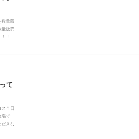
を数量限
数量販売
く！！…
って
ロス全日
会場で
ただきな