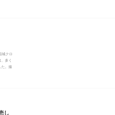
稲城クロ
は、多く
した。撮
売し