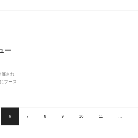
デュー
開催され
」にブース
6
7
8
9
10
11
…