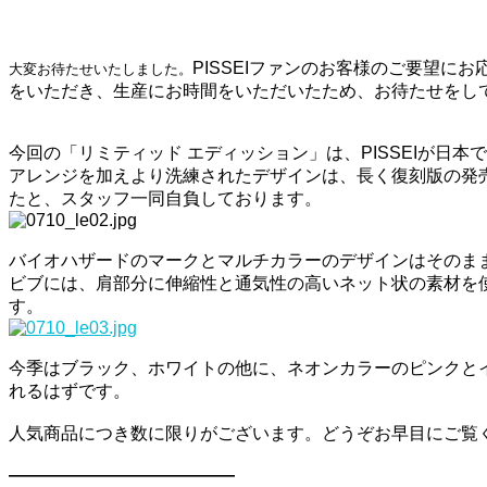
PISSEIファンのお客様のご要望
大変お待たせいたしました。
をいただき、生産にお時間をいただいたため、お待たせをし
今回の「リミティッド エディッション」は、
PISSEIが
アレンジを加えより洗練されたデザインは、長く復刻版の発売
たと、スタッフ一同自負しております。
バイオハザードのマークとマルチカラーのデザインはそのま
ビブには、肩部分に伸縮性と通気性の高いネット状の素材を使
す。
今季はブラック、ホワイトの他に、ネオンカラーのピンクとイエ
れるはずです。
人気商品につき数に限りがございます。どうぞお早目にご覧くだ
—————————————