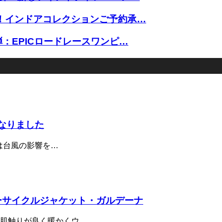
取り！インドアコレクションご予約承…
7弾：EPICロードレースワンピ…
となりました
は台風の影響を…
ターサイクルジャケット・ガルデーナ
肌触りが良く暖かくウ…