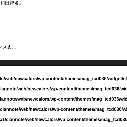
：和田智裕…
ックス丈…
te/web/newcalors/wp-content/themes/mag_tcd036/widget/st
clannote/web/newcalors/wp-content/themes/mag_tcd036/widg
clannote/web/newcalors/wp-content/themes/mag_tcd036/widg
/clannote/web/newcalors/wp-content/themes/mag_tcd036/wid
/1/clannote/web/newcalors/wp-content/themes/mag_tcd036/