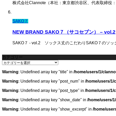
株式会社Clannote（本社：東京都渋谷区、代表取締役
SAKO７
NEW BRAND SAKO７（サコセブン） – vol.2
SAKO７ - vol.2 ソックス丈のこだわりSAKO７のソ
カテゴリー
カ
テ
Warning
: Undefined array key "title" in
/home/users/1/clanno
ゴ
リ
Warning
: Undefined array key "post_num" in
/home/users/1/
ー
Warning
: Undefined array key "post_type" in
/home/users/1/
Warning
: Undefined array key "show_date" in
/home/users/1
Warning
: Undefined array key "show_excerpt" in
/home/users