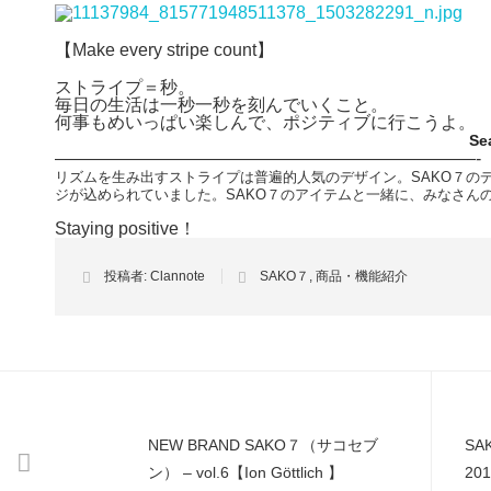
【Make every stripe count】
ストライプ＝秒。
毎日の生活は一秒一秒を刻んでいくこと。
何事もめいっぱい楽しんで、ポジティブに行こうよ。
Sea
————————————————————————-
リズムを生み出すストライプは普遍的人気のデザイン。SAKO７の
ジが込められていました。SAKO７のアイテムと一緒に、みなさんの
Staying positive
！
投稿者:
Clannote
SAKO７
,
商品・機能紹介
NEW BRAND SAKO７（サコセブ
SA
ン） – vol.6【Ion Göttlich 】
201