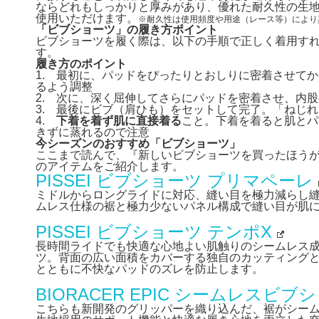
ならどれもしっかりと厚みがあり、優れた耐久性の生
使用いただけます。
※耐久性は使用頻度や用途（レース等）により
「ビブショーツ」の履き方ポイント
ビブショーツを履く際は、以下の手順で正しく着用す
す。
履き方のポイント
1. 最初に、パッドをぴったりとおしりに密着させて
るよう調整
2. 次に、深く屈伸してさらにパッドを密着させ、内
3. 最後にビブ（肩ひも）をセットして完了。「ねじ
4.
下着を着ず肌に直接着る
こと。下着を着ると肌とパ
きずに蒸れるので注意
今シーズンのおすすめ「ビブショーツ」
ここまで読んで、『新しいビブショーツを買ったほう
のアイテムをご紹介します。
PISSEI ビブショーツ プリマペーレ
ミドルからロングライドに対応、縫い目を極力減らし
ムレス仕様の裾と極力少ないパネル構成で縫い目が肌
PISSEI ビブショーツ テンポX
長時間ライドでも快適な心地よい肌触りのシームレス
ツ。背面の広い面積をカバーする独自のカッティング
とともに不快なパッドのズレを防止します。
BIORACER EPIC シームレスビブ
こちらも新開発のグリッパーを織り込んだ、裾がシー