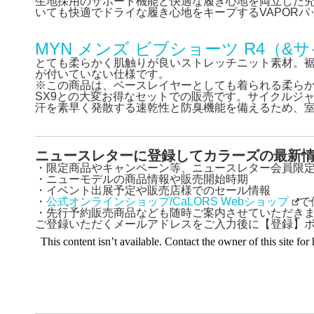
生地採用のサポート機能と快適な履き心地を両立した
いても快適でドライな履き心地をキープするVAPOR
MYN メンズ ビブショーツ R4（&
とても柔らかく肌触りが良いストレッチニット素材。裾
が付いていない仕様です。
※この商品は、ベースレイヤーとしても着られる柔ら
SX9との大変お得なセットでの販売です。サイクルジャ
汗を素早く発散する速乾性と防臭機能を備えるため、
ニュースレターに登録してカラーズの最新
・限定商品やキャンペーン等、ニュースレター会員限
・ニューモデルの商品情報や販売開始時期
・イベント出展予定や販売店様でのセール情報
・
公式オンラインショップ/CaLORS Webショップ
で
・先行予約販売商品なども随時ご案内させていただき
ご登録いただくメールアドレスをご入力後に【登録】