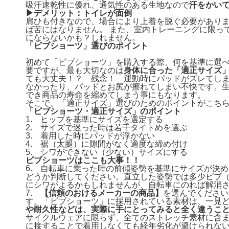
吸汗速乾性に優れ、通気性のある生地なので
汗をかい
▶デメリット：トイレが面倒
肩ひも付きなので、場合により上着を脱ぐ必要があり
ば苦にはなりません。 また、室内トレーニングに限っ
にならないかも？しれません。
「ビブショーツ」選びのポイント
初めて「ビブショーツ」を購入する際、何を基準に選
要ですが、最も大切なのは
身体に合った「適正サイズ
ても大丈夫！？ 残念！ 運動時にパッドがズレてし
なかったり、パッドとお尻が擦れてしまい不快です。
でき商品の寿命を縮めてしまう事にもなります。
そこで、「適正サイズ」選びのためのポイントがこち
「ビブショーツ・適正サイズ」のポイント
1. ヒップを基準にサイズを選定する
2. サイズで迷った時は若干タイトめを選ぶ
3. 着用した時にパッドが浮かない
4. 裾（太腿）に隙間がなく適度な締め付け
5. シワができない（少ない）サイズにする
ビブショーツはここも大事！！
6. 自転車に乗った時の前傾姿勢を基準にサイズが決
どうか判断してください。直立した姿勢では多少ビブ
にシワがよるかもしれませんが、自転車にのれば解消
7.
【信頼のおけるメーカーの商品】
を選んでください
す。「ビブショーツ」に採用されている素材は、一見
や耐久性などは、実際に手にとってみると全く違うこ
サイクルウェアに限らず、全てのストレッチ素材に含
に接することで着用しなくても経年劣化が避けられない