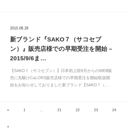
2015.08.28
新ブランド『SAKO７（サコセブ
ン）』販売店様での早期受注を開始 –
2015/9/6ま…
【SAKO７（サコセブン）】日本初上陸9月からのWEB販
売に先駆けCaLORS販売店様での早期受注を開始取扱開
始をお知らせしておりました新ブランド【SAKO７（…
«
1
…
21
22
23
24
»