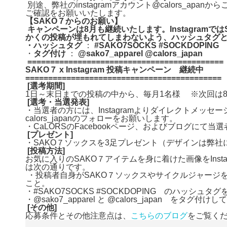
別途、弊社のinstagramアカウント@calors_ap
ご確認をお願いいたします。
【SAKO７からのお願い】
キャンペーンは8月も継続いたします。Instagramで
かくの投稿が埋もれてしまわないよう、ハッシュタグ
・ハッシュタグ
：
#SAKO7SOCKS #SOCKDOPING
・
タグ付け
：
@sako7_apparel @calors_japan
=================================
======
====
SAKO７ x Instagram 投稿キャンペーン 継続中
=================================
======
====
[選考期間]
1日～末日までの投稿の中から、毎月1名様 ※次回は
[選考・当選発表]
・当選者の方には、Instagramよりダイレクトメッ
calors_japanのフォローをお願いします。
・CaLORSのFacebookページ、およびブログにて当
[プレゼント]
・SAKO７ソックスを3足プレゼント（デザインは弊社
[投稿方法]
お気に入りのSAKO７アイテムを身に着けた画像をInst
は次の通りです。
・投稿者自身がSAKO７ソックスやサイクルジャージ
こと。
・#SAKO7SOCKS #SOCKDOPING のハッシュ
・@sako7_apparel と @calors_japan をタグ
[その他]
応募条件とその他注意点は、
こちらのブログ
をご覧く