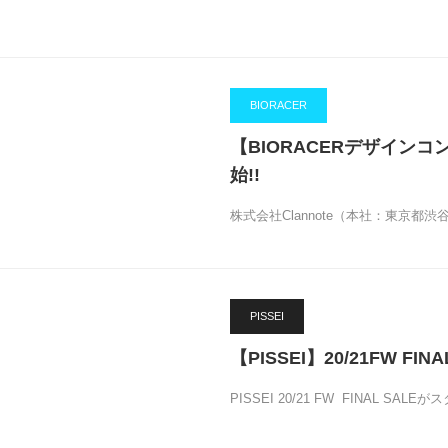
BIORACER
【BIORACERデザイン
始!!
株式会社Clannote（本社：東京都
PISSEI
【PISSEI】20/21FW FI
PISSEI 20/21 FW FINAL SALE