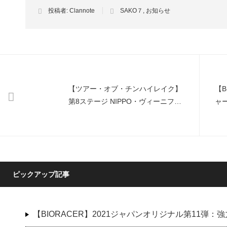
投稿者:
Clannote
SAKO７
,
お知らせ
【ツアー・オブ・チンハイレイク】
【B
第8ステージ NIPPO・ヴィーニファ
ャ
ンティーニのニコラス・マリーニ選
ま
手今季初区間優勝
ピックアップ記事
【BIORACER】2021ジャパンオリジナル第11弾