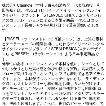
株式会社Clannote（本社：東京都渋谷区、代表取締役：和
田智裕）は、PISSEI（ピセイ）とデイリーバイシクルサイ
クルジャージブランド「STEM-DESIGN(ステムデザイン)」
とのコラボレーションによる日本限定商品・PISSEI コット
ンストレッチ長袖シャツを4月17日より受注開始いたしま
す。
【PISSEI コットンストレッチ長袖シャツ】は、上質な素材
とテーラーメードの縫製技術にこだわるデイリーバイシクル
サイクルジャージブランド「STEM-DESIGN(ステムデザイ
ン)」とPISSEIのコラボレーションによる日本限定商品で
す。
伸縮性のあるコットンストレッチ素材を使い、シャツとして
のしっかりとした素材感と伸びの良さを実現。高級感のある
ブロード織り生地で、オンでもオフでも着用できるアイテム
です。また、素材が持つストレッチ性をいかし、ライディン
グ時にもストレスフリーな着心地をお楽しみいただけます。
ディテールにもこだわり、左腕と背中側右下にはPISSEIロ
ゴをプリント。シャツのボタン付け位置にイタリアンカラー
のテープを縫製し、その上にボタンを付ける事で生地を補
強、消耗も軽減します。さらに、裾脇のガセット補強や、割