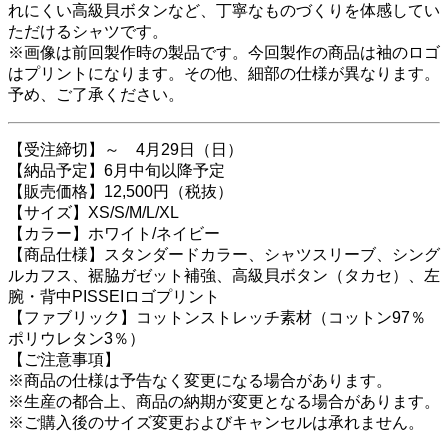
れにくい高級貝ボタンなど、丁寧なものづくりを体感してい
ただけるシャツです。
※画像は前回製作時の製品です。今回製作の商品は袖のロゴ
はプリントになります。その他、細部の仕様が異なります。
予め、ご了承ください。
【受注締切】～ 4月29日（日）
【納品予定】6月中旬以降予定
【販売価格】12,500円（税抜）
【サイズ】XS/S/M/L/XL
【カラー】ホワイト/ネイビー
【商品仕様】スタンダードカラー、シャツスリーブ、シング
ルカフス、裾脇ガゼット補強、高級貝ボタン（タカセ）、左
腕・背中PISSEIロゴプリント
【ファブリック】コットンストレッチ素材（コットン97％
ポリウレタン3％）
【ご注意事項】
※商品の仕様は予告なく変更になる場合があります。
※生産の都合上、商品の納期が変更となる場合があります。
※ご購入後のサイズ変更およびキャンセルは承れません。