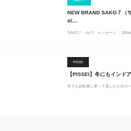
SAKO７
NEW BRAND SAKO７（サコ
st…
SAKO７ - vol.5 メッセージ 【Make 
PISSEI
【PISSEI】冬にもイン
冬でも自転車に乗って楽しむための