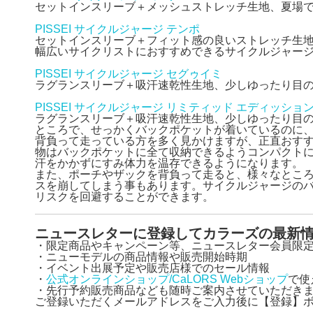
セットインスリーブ＋メッシュストレッチ生地、夏場
PISSEI サイクルジャージ テンポ
セットインスリーブ＋フィット感の良いストレッチ生
幅広いサイクリストにおすすめできるサイクルジャー
PISSEI サイクルジャージ セグゥイミ
ラグランスリーブ＋吸汗速乾性生地、少しゆったり目
PISSEI サイクルジャージ リミティッド エディッショ
ラグランスリーブ＋吸汗速乾性生地、少しゆったり目
ところで、せっかくバックポケットが着いているのに
背負って走っている方を多く見かけますが、正直おす
物はバックポケットに全て収納できるようコンパクト
汗をかかずにすみ体力を温存できるようになります。
また、ポーチやザックを背負って走ると、様々なとこ
スを崩してしまう事もあります。サイクルジャージの
リスクを回避することができます。
ニュースレターに登録してカラーズの最新
・限定商品やキャンペーン等、ニュースレター会員限
・ニューモデルの商品情報や販売開始時期
・イベント出展予定や販売店様でのセール情報
・
公式オンラインショップ/CaLORS Webショップ
で使
・先行予約販売商品なども随時ご案内させていただき
ご登録いただくメールアドレスをご入力後に【登録】