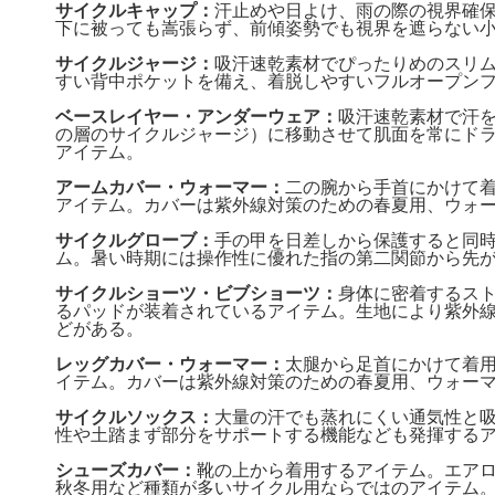
サイクルキャップ：
汗止めや日よけ、雨の際の視界確
下に被っても嵩張らず、前傾姿勢でも視界を遮らない
サイクルジャージ：
吸汗速乾素材でぴったりめのスリ
すい背中ポケットを備え、着脱しやすいフルオープン
ベースレイヤー・アンダーウェア：
吸汗速乾素材で汗
の層のサイクルジャージ）に移動させて肌面を常にド
アイテム。
アームカバー・ウォーマー：
二の腕から手首にかけて
アイテム。カバーは紫外線対策のための春夏用、ウォ
サイクルグローブ：
手の甲を日差しから保護すると同
ム。暑い時期には操作性に優れた指の第二関節から先
サイクルショーツ・ビブショーツ：
身体に密着するス
るパッドが装着されているアイテム。生地により紫外
どがある。
レッグカバー・ウォーマー：
太腿から足首にかけて着
イテム。カバーは紫外線対策のための春夏用、ウォー
サイクルソックス：
大量の汗でも蒸れにくい通気性と
性や土踏まず部分をサポートする機能なども発揮する
シューズカバー：
靴の上から着用するアイテム。エア
秋冬用など種類が多いサイクル用ならではのアイテム