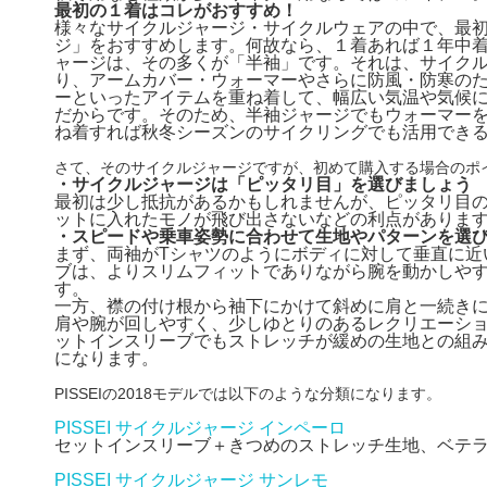
最初の１着はコレがおすすめ！
様々なサイクルジャージ・サイクルウェアの中で、最
ジ」をおすすめします。何故なら、１着あれば１年中着
ャージは、その多くが「半袖」です。それは、サイク
り、アームカバー・ウォーマーやさらに防風・防寒の
ーといったアイテムを重ね着して、幅広い気温や気候
だからです。そのため、半袖ジャージでもウォーマー
ね着すれば秋冬シーズンのサイクリングでも活用でき
さて、そのサイクルジャージですが、初めて購入する場合のポ
・サイクルジャージは「ピッタリ目」を選びましょう
最初は少し抵抗があるかもしれませんが、ピッタリ目
ットに入れたモノが飛び出さないなどの利点がありま
・スピードや乗車姿勢に合わせて生地やパターンを選
まず、両袖がTシャツのようにボディに対して垂直に近
ブは、よりスリムフィットでありながら腕を動かしや
す。
一方、襟の付け根から袖下にかけて斜めに肩と一続き
肩や腕が回しやすく、少しゆとりのあるレクリエーシ
ットインスリーブでもストレッチが緩めの生地との組
になります。
PISSEIの2018モデルでは以下のような分類になります。
PISSEI サイクルジャージ インペーロ
セットインスリーブ＋きつめのストレッチ生地、ベテ
PISSEI サイクルジャージ サンレモ