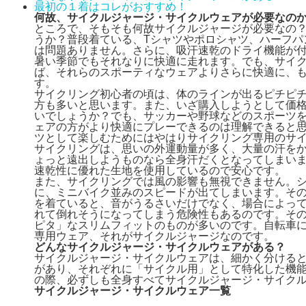
最初の１着はコレがおすすめ！
何故、サイクルジャージ・サイクルウェアが必要なの
ところで、そもそも何故サイクルジャージが必要なの
うか？普段着ている、Tシャツやポロシャツ、ハーフパ
は問題ありません。さらに、吸汗速乾のドライ機能が
暑い季節でもそれなりに快適に走れます。でも、サイ
ば、それらのスポーティなウェアよりさらに快適に、
す。
サイクリング初心者の頃は、体のラインが出るピチピ
方も多いと思います。また、いざ購入しようとして価
いでしょうか？でも、サッカーや野球などのスポーツ
ェアの方がより快適にプレーできるのは理解できると
ツとして楽しむためにはやはりサイクリング専用のサ
サイクリングは、思いの外運動量が多く、大量の汗を
ょっと遠出しようものなら全身汗だくとなってしまい
速乾性に優れた生地を使用しているので安心です。
また、サイクリングでは風の影響も無視できません。
に、ミニバイク並みのスピードが出てしまいます。そ
を着ていると、音がうるさいだけでなく、場合によっ
れて倒れそうになってしまう危険性もあるのです。そ
ピタ」なスリムフィットのものが多いのです。自転車
専用ウェア、それがサイクルジャージなのです。
どんなサイクルジャージ・サイクルウェアがある？
サイクルジャージ・サイクルウェアは、細かく分ける
があり、それぞれに「サイクル用」として特化した機
の際、必ずしも全身すべてサイクルジャージ・サイク
サイクルジャージ・サイクルウェア一覧