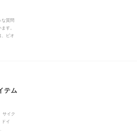
うな質問
います。
は、ビオ
アイテム
は、サイク
、ドイ
…