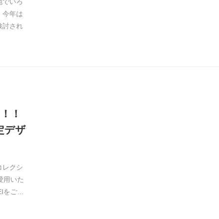
地でいろ
。今年は
検討され
富！！
定デザ
コレクシ
愛用いた
Iをご…