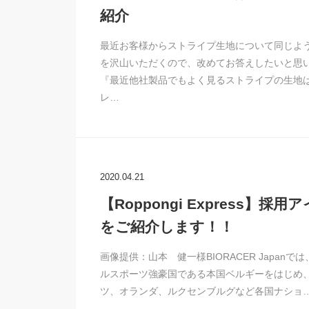
紹介
最近お客様からストライプ生地について同じよ
を沢山いただくので、改めてお答えしたいと思
『最近他社製品でもよく見るストライプの生地
レ…
2020.04.21
【Roppongi Express】採用
をご紹介します！！
画像提供：山本 健一様BIORACER Japanで
ルスポーツ強豪国である本国ベルギーをはじめ
ツ、オランダ、ルクセンブルグなど各国ナショ