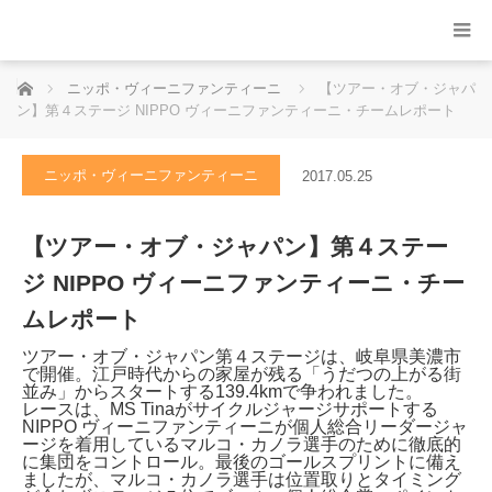
ホーム
ニッポ・ヴィーニファンティーニ
【ツアー・オブ・ジャパ
ン】第４ステージ NIPPO ヴィーニファンティーニ・チームレポート
ニッポ・ヴィーニファンティーニ
2017.05.25
【ツアー・オブ・ジャパン】第４ステー
ジ NIPPO ヴィーニファンティーニ・チー
ムレポート
ツアー・オブ・ジャパン第４ステージは、岐阜県美濃市
で開催。江戸時代からの家屋が残る「うだつの上がる街
並み」からスタートする139.4kmで争われました。
レースは、MS Tinaがサイクルジャージサポートする
NIPPO ヴィーニファンティーニが個人総合リーダージャ
ージを着用しているマルコ・カノラ選手のために徹底的
に集団をコントロール。最後のゴールスプリントに備え
ましたが、マルコ・カノラ選手は位置取りとタイミング