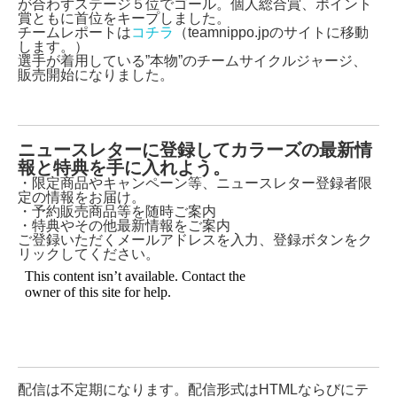
が合わずステージ５位でゴール。個人総合賞、ポイント
賞ともに首位をキープしました。
チームレポートは
コチラ
（teamnippo.jpのサイトに移動
します。）
選手が着用している”本物”のチームサイクルジャージ、
販売開始になりました。
チームサイクルジャージ販売中・詳細はこちらをご覧く
ださい（Amazon）
ニュースレターに登録してカラーズの最新情
報と特典を手に入れよう。
・限定商品やキャンペーン等、ニュースレター登録者限
定の情報をお届け。
・予約販売商品等を随時ご案内
・特典やその他最新情報をご案内
ご登録いただくメールアドレスを入力、登録ボタンをク
リックしてください。
配信は不定期になります。配信形式はHTMLならびにテ