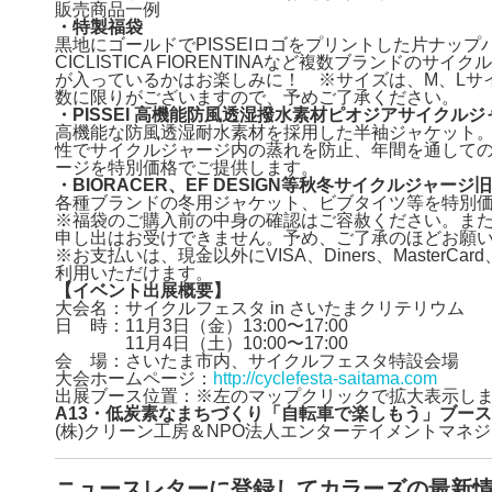
販売商品一例
・特製福袋
黒地にゴールドでPISSEIロゴをプリントした片ナップバッグ
CICLISTICA FIORENTINAなど複数ブランドの
が入っているかはお楽しみに！ ※サイズは、M、Lサ
数に限りがございますので、予めご了承ください。
・PISSEI 高機能防風透湿撥水素材ピオジアサイクルジ
高機能な防風透湿耐水素材を採用した半袖ジャケット
性でサイクルジャージ内の蒸れを防止、年間を通して
ージを特別価格でご提供します。
・BIORACER、EF DESIGN等秋冬サイクルジャー
各種ブランドの冬用ジャケット、ビブタイツ等を特別
※福袋のご購入前の中身の確認はご容赦ください。ま
申し出はお受けできません。予め、ご了承のほどお願
※お支払いは、現金以外にVISA、Diners、MasterC
利用いただけます。
【イベント出展概要】
大会名：サイクルフェスタ in さいたまクリテリウム
日 時：11月3日（金）13:00〜17:00
11月4日（土）10:00〜17:00
会 場：さいたま市内、サイクルフェスタ特設会場
大会ホームページ：
http://cyclefesta-saitama.com
出展ブース位置：※左のマップクリックで拡大表示し
A13・低炭素なまちづくり「自転車で楽しもう」ブー
(株)クリーン工房＆NPO法人エンターテイメントマネ
ニュースレターに登録してカラーズの最新