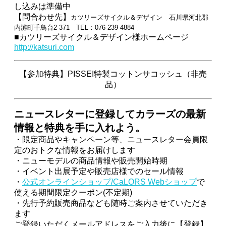
し込みは準備中
【問合わせ先】
カツリーズサイクル＆デザイン 石川県河北郡
内灘町千鳥台2-371 TEL：076-239-4884
■カツリーズサイクル＆デザイン様ホームページ
http://katsuri.com
【参加特典】PISSEI特製コットンサコッシュ（非売
品）
ニュースレターに登録してカラーズの最新
情報と特典を手に入れよう。
・限定商品やキャンペーン等、ニュースレター会員限
定のおトクな情報をお届けします
・ニューモデルの商品情報や販売開始時期
・イベント出展予定や販売店様でのセール情報
・
公式オンラインショップ/CaLORS Webショップ
で
使える期間限定クーポン(不定期)
・先行予約販売商品なども随時ご案内させていただき
ます
ご登録いただくメールアドレスをご入力後に【登録】