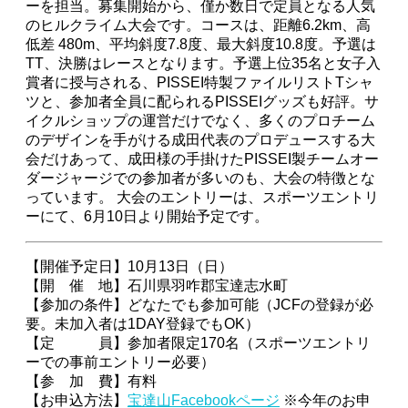
ーを担当。募集開始から、僅か数日で定員となる人気
のヒルクライム大会です。コースは、距離6.2km、高
低差 480m、平均斜度7.8度、最大斜度10.8度。予選は
TT、決勝はレースとなります。予選上位35名と女子入
賞者に授与される、PISSEI特製ファイルリストTシャ
ツと、参加者全員に配られるPISSEIグッズも好評。サ
イクルショップの運営だけでなく、多くのプロチーム
のデザインを手がける成田代表のプロデュースする大
会だけあって、成田様の手掛けたPISSEI製チームオー
ダージャージでの参加者が多いのも、大会の特徴とな
っています。 大会のエントリーは、スポーツエントリ
ーにて、6月10日より開始予定です。
【開催予定日】10月13日（日）
【開 催 地】石川県羽咋郡宝達志水町
【参加の条件】どなたでも参加可能（JCFの登録が必
要。未加入者は1DAY登録でもOK）
【定 員】参加者限定170名（スポーツエントリ
ーでの事前エントリー必要）
【参 加 費】有料
【お申込方法】
宝達山Facebookページ
※今年のお申