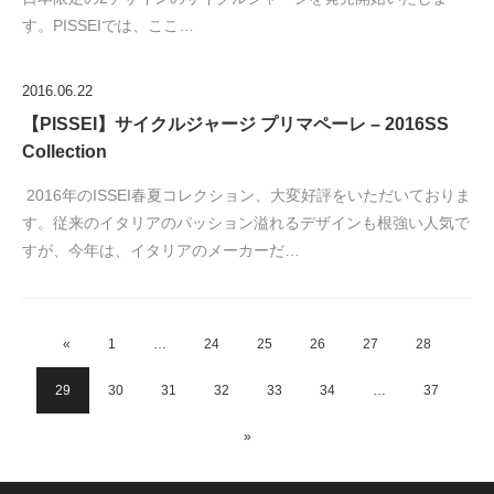
す。PISSEIでは、ここ…
2016.06.22
【PISSEI】サイクルジャージ プリマペーレ – 2016SS
Collection
2016年のISSEI春夏コレクション、大変好評をいただいておりま
す。従来のイタリアのパッション溢れるデザインも根強い人気で
すが、今年は、イタリアのメーカーだ…
«
1
…
24
25
26
27
28
29
30
31
32
33
34
…
37
»