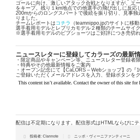
ゴールに向け、激しいアタック合戦となりますが、エ
をキープ。残り１km地点での他選手の飛び出しに反応
200mからのロングスパートで後続を振り切り、見事
りました。
チームレポートは
コチラ
（teamnippo.jpのサイトに
選手着用モデルとレプリカモデル２種類のチームサイ
※選手着用モデルのビブショーツはご好評につき売切
チームサイクルジャージ販売中・詳細はこちら（CaLOR
ニュースレターに登録してカラーズの最新
・限定商品やキャンペーン等、ニュースレター登録者
・特典やその他最新情報をご案内
・オープン記念にて【CaLORS – Webショップ】の『
ご登録いただくメールアドレスを入力、登録ボタンを
配信は不定期になります。配信形式はHTMLならびに
投稿者:
Clannote
ニッポ・ヴィーニファンティーニ