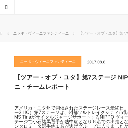
ホーム
ホーム
ニッポ・ヴィーニファンティーニ
【ツアー・オブ・ユタ】第7ス
ニッポ・ヴィーニファンティーニ
2017.08.8
【ツアー・オブ・ユタ】第7ステージ NI
ニ・チームレポート
アメリカ・ユタ州で開催されたステージレース最終日、
ー2.HC）第7ステージは、州都ソルトレイクシティ市
MS TinaがサイクルジャージサポートするNIPPO 
テージで小石祐馬選手が熱中症となり６名での出走と
ンタロミータ選手他１名が逃げグループに入りました