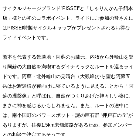
サイクルジャージブランド”PISSEI”と「しゃりんかん子飼本
店」様との初のコラボイベント。ライドにご参加の皆さんに
はPISSEI特製サイクルキャップがプレゼントされるお得な
ライドイベントです。
熊本を代表する景勝地・阿蘇のお膝元、内牧から外輪山を登
り阿蘇の大自然を満喫するダイナミックなルートを巡るライ
ドです。阿蘇・北外輪山の見晴台（大観峰)から望む阿蘇五
岳はお釈迦様が仰向けに寝ているように見えることから「阿
蘇の涅槃像」と呼ばれ、自然がつくりあげた神々しい姿に、
まさに神を感じるかもしれません。また、ルートの途中に
は、南小国町のパワースポット・謎の巨石群 “押戸石の丘”が
ありますが、往復1.5km未舗装路があるため、参加メンバー
との相談で決定するそうです。