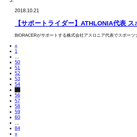
2018.10.21
【サポートライダー】ATHLONIA代表 スポ
BIORACERがサポートする株式会社アスロニア代表でスポーツナビゲータ
«
1
…
50
51
52
53
54
55
56
57
58
59
60
…
84
»